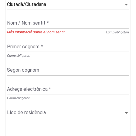
Ciutadà/Ciutadana
Nom / Nom sentit
*
Camp obligatori
Més informació sobre el nom sentit
Primer cognom
*
Camp obligatori
Segon cognom
Adreça electrònica
*
Camp obligatori
Lloc de residència
Lloc de residència: